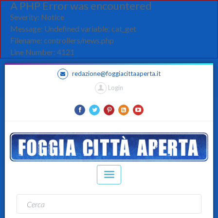
A PHP Error was encountered
Severity: Notice
Message: Undefined variable: cat_get
Filename: controllers/news.php
Line Number: 4121
redazione@foggiacittaaperta.it
Login