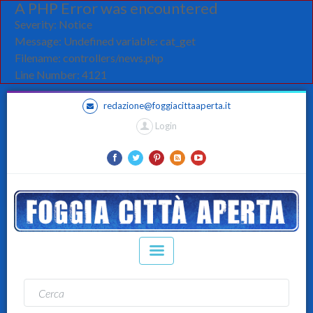
A PHP Error was encountered
Severity: Notice
Message: Undefined variable: cat_get
Filename: controllers/news.php
Line Number: 4121
redazione@foggiacittaaperta.it
Login