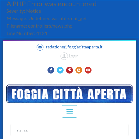
A PHP Error was encountered
Severity: Notice
Message: Undefined variable: cat_get
Filename: controllers/news.php
Line Number: 4121
redazione@foggiacittaaperta.it
Login