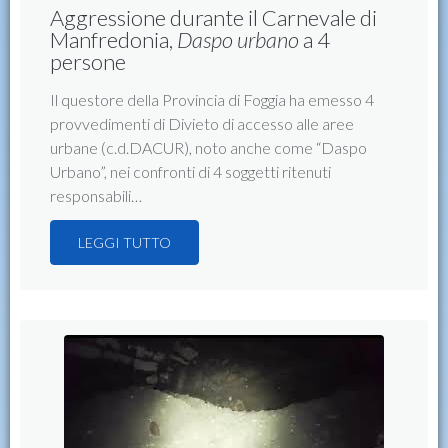
Aggressione durante il Carnevale di
Manfredonia,
Daspo urbano
a 4
persone
Il questore della Provincia di Foggia ha emesso 4
provvedimenti di Divieto di accesso alle aree
urbane (c.d.DACUR), noto anche come “Daspo
Urbano”, nei confronti di 4 soggetti ritenuti
responsabili…
LEGGI TUTTO