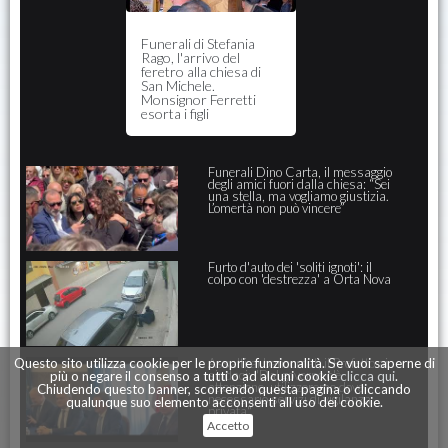
Funerali di Stefania
Rago, l'arrivo del
feretro alla chiesa di
San Michele.
Monsignor Ferretti
esorta i figli
Funerali Dino Carta, il messaggio
degli amici fuori dalla chiesa: “Sei
una stella, ma vogliamo giustizia.
L’omertà non può vincere”
Furto d'auto dei 'soliti ignoti': il
colpo con 'destrezza' a Orta Nova
Assalti ai bancomat, il Prefetto ai
Questo sito utilizza cookie per le proprie funzionalità. Se vuoi saperne di
sindaci: "Dal governo c'è
più o negare il consenso a tutti o ad alcuni cookie
clicca qui
.
attenzione, utilizzeremo dove
Chiudendo questo banner, scorrendo questa pagina o cliccando
necessario servizi di vigilanza
qualunque suo elemento acconsenti all uso dei cookie.
privata"
Accetto