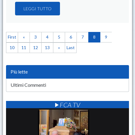
LEGGI TUTTO
First
«
3
4
5
6
7
8
9
10
11
12
13
»
Last
Più lette
Ultimi Commenti
FCA TV