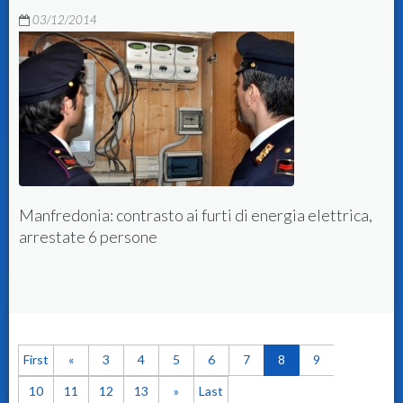
03/12/2014
trica,
Chiede il riscatto per l'automobile rubata, ma la
vittima lo denuncia
First
«
3
4
5
6
7
8
9
10
11
12
13
»
Last