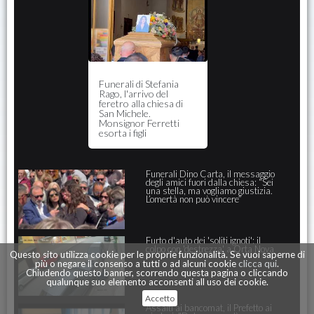
Funerali di Stefania
Rago, l'arrivo del
feretro alla chiesa di
San Michele.
Monsignor Ferretti
esorta i figli
Funerali Dino Carta, il messaggio
degli amici fuori dalla chiesa: “Sei
una stella, ma vogliamo giustizia.
L’omertà non può vincere”
Furto d'auto dei 'soliti ignoti': il
colpo con 'destrezza' a Orta Nova
Questo sito utilizza cookie per le proprie funzionalità. Se vuoi saperne di
più o negare il consenso a tutti o ad alcuni cookie
clicca qui
.
Chiudendo questo banner, scorrendo questa pagina o cliccando
qualunque suo elemento acconsenti all uso dei cookie.
Accetto
Assalti ai bancomat, il Prefetto ai