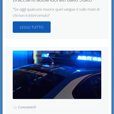
"Se oggi qualcuno muore quel sangue è sulle mani di
chi non è intervenuto"
LEGGI TUTTO
Commenti:0