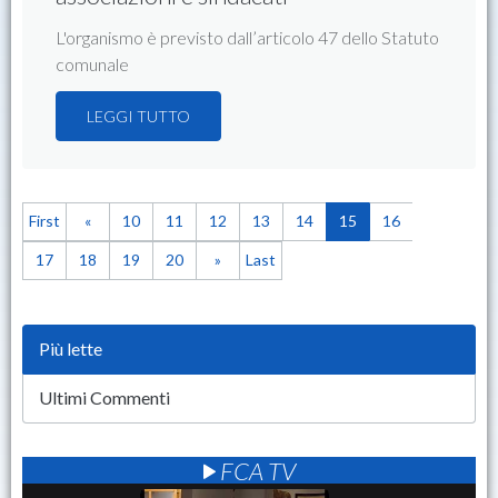
L'organismo è previsto dall’articolo 47 dello Statuto
comunale
LEGGI TUTTO
First
«
10
11
12
13
14
15
16
17
18
19
20
»
Last
Più lette
Ultimi Commenti
FCA TV