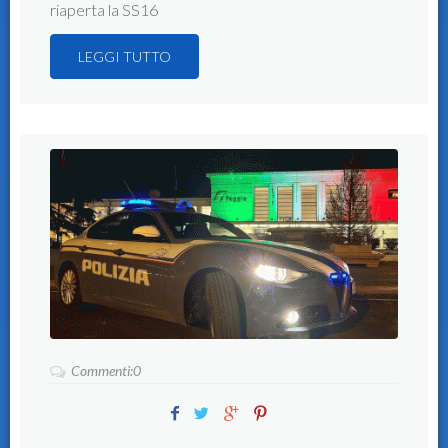
riaperta la SS16
LEGGI TUTTO
Commenti:0