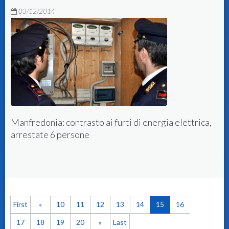
03/12/2014
lettrica,
Chiede il riscatto per l'automobile rubata, m
vittima lo denuncia
First
«
10
11
12
13
14
15
16
17
18
19
20
»
Last