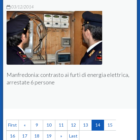
03/12/2014
trica,
Chiede il riscatto per l'automobile rubata, ma la
vittima lo denuncia
First
«
9
10
11
12
13
14
15
16
17
18
19
»
Last