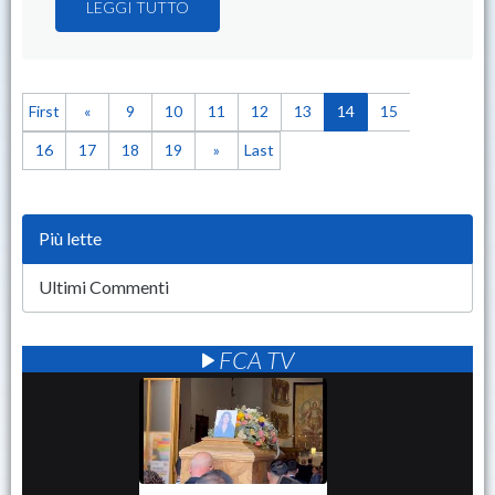
LEGGI TUTTO
First
«
9
10
11
12
13
14
15
16
17
18
19
»
Last
Più lette
Ultimi Commenti
FCA TV