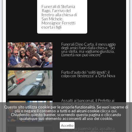
Funerali di Stefania
Rago, l'arrivo del
feretro alla chiesa di
San Michele.
Monsignor Ferretti
esorta i figli
Funerali Dino Carta, il messaggio
degli amici fuori dalla chiesa: “Sei
una stella, ma vogliamo giustizia.
L’omertà non può vincere”
Furto d'auto dei 'soliti ignoti': il
colpo con 'destrezza' a Orta Nova
Assalti ai bancomat, il Prefetto ai
sindaci: "Dal governo c'è
Questo sito utilizza cookie per le proprie funzionalità. Se vuoi saperne di
attenzione, utilizzeremo dove
più o negare il consenso a tutti o ad alcuni cookie
clicca qui
.
necessario servizi di vigilanza
privata"
Chiudendo questo banner, scorrendo questa pagina o cliccando
qualunque suo elemento acconsenti all uso dei cookie.
Accetto
Terrore in superstrada, assalto a
portavalori poi conflitto a fuoco coi