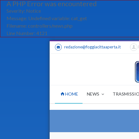
A PHP Error was encountered
Severity: Notice
Message: Undefined variable: cat_get
Filename: controllers/news.php
Line Number: 4121
redazione@foggiacittaaperta.it
HOME
NEWS
TRASMISSI