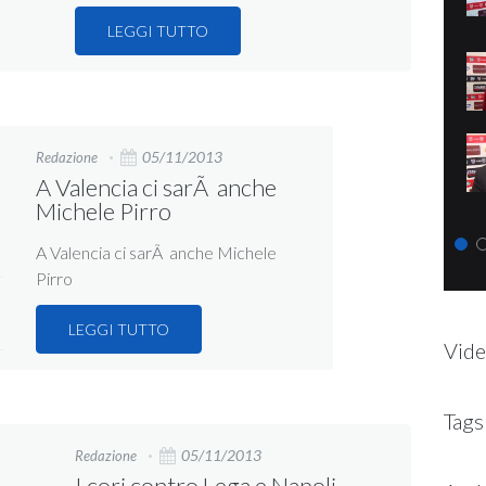
LEGGI TUTTO
05/11/2013
Redazione
A Valencia ci sarÃ anche
Michele Pirro
A Valencia ci sarÃ anche Michele
Pirro
LEGGI TUTTO
Vide
Tags
05/11/2013
Redazione
I cori contro Lega e Napoli