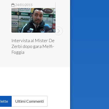
24/01/2015
Stangata Foggia ca
Intervista al Mister De
tre giornate di
Zerbi dopo gara Melfi-
squalifica a Potenz
Foggia
Grea
 lette
Ultimi Commenti