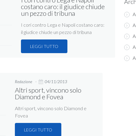
Arch
costano caro: il giudice chiude
un pezzo di tribuna
A
I cori contro Lega e Napoli costano caro:
A
il giudice chiude un pezzo di tribuna
A
LEGGI TUTTO
A
A
04/11/2013
Redazione
Altri sport, vincono solo
Diamond e Fovea
Altri sport, vincono solo Diamond e
Fovea
LEGGI TUTTO