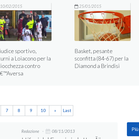
10/02/2015
25/01/2015
iudice sportivo,
Basket, pesante
urni a Loiacono per la
sconfitta (84-67) per la
ciocchezza contro
Diamond a Brindisi
â€™Aversa
7
8
9
10
»
Last
Più
08/11/2013
Redazione