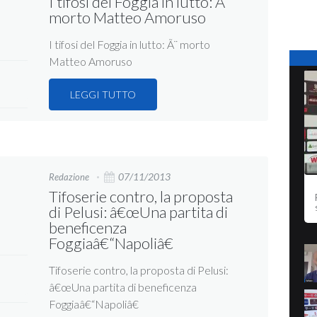
I tifosi del Foggia in lutto: Ã¨
morto Matteo Amoruso
I tifosi del Foggia in lutto: Ã¨ morto
Matteo Amoruso
LEGGI TUTTO
07/11/2013
Redazione
Tifoserie contro, la proposta
di Pelusi: â€œUna partita di
beneficenza
Foggiaâ€“Napoliâ€
Tifoserie contro, la proposta di Pelusi:
â€œUna partita di beneficenza
Foggiaâ€“Napoliâ€