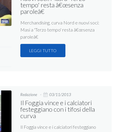
tempo' resta â€œsenza
paroleâ€
Merchandising, curva Nord e nuovi soci:
Masi a 'Terzo tempo' resta â€œsenza
paroleâ€
LEGGI TUTTO
03/11/2013
Redazione
Il Foggia vince e i calciatori
festeggiano con i tifosi della
curva
Il Foggia vince e i calciatori festeggiano