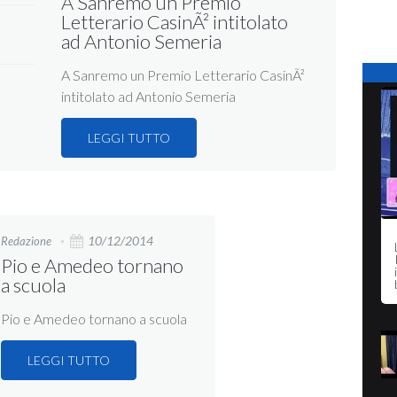
A Sanremo un Premio
Letterario CasinÃ² intitolato
ad Antonio Semeria
A Sanremo un Premio Letterario CasinÃ²
intitolato ad Antonio Semeria
LEGGI TUTTO
10/12/2014
Redazione
Pio e Amedeo tornano
a scuola
Pio e Amedeo tornano a scuola
LEGGI TUTTO