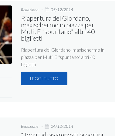
05/12/2014
Redazione
Riapertura del Giordano,
maxischermo in piazza per
Muti. E "spuntano" altri 40
biglietti
Riapertura del Giordano, maxischermo in
piazza per Muti. E "spuntano" altri 40
biglietti
LEGGI TUTTO
04/12/2014
Redazione
"Torri", gli avamposti bizantini