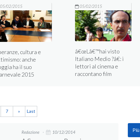
05/02/2015
05/02/2015
â€œLâ€™hai visto
peranze, cultura e
Italiano Medio ?â€: i
ttimismo: anche
lettori al cinema e
ggia ha il suo
raccontano film
arnevale 2015
7
»
Last
Più
10/12/2014
Redazione