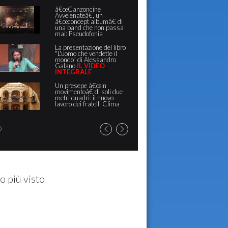
grand
acces
â€œCanzoncine
spazi
Avvelenateâ€, un
â€œconcept albumâ€ di
Scuol
una band che non passa
lezio
mai: Pseudofonia
conti
VID
La presentazione del libro
"L'uomo che vendette il
mondo" di Alessandro
Galano
IL VIDEO
"Aspe
INTEGRALE
Giord
benef
Un presepe â€œin
Barto
movimentoâ€ di soli due
Vessi
metri quadri: il nuovo
Mezz
lavoro dei fratelli Clima
o più visto