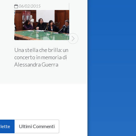
06/02/2015
Una stella che brilla: un
A Foggia sbarca
concerto in memoria di
lâ€™Anonima poeti
Alessandra Guerra
â€˜attacchiniâ€™
artisti in giro
 lette
Ultimi Commenti