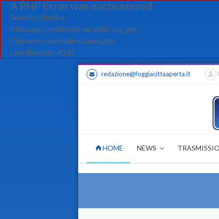
A PHP Error was encountered
Severity: Notice
Message: Undefined variable: cat_get
Filename: controllers/news.php
Line Number: 4121
redazione@foggiacittaaperta.it
HOME
NEWS
TRASMISSI