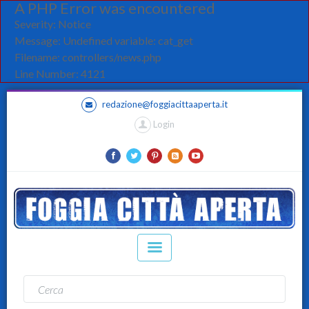
A PHP Error was encountered
Severity: Notice
Message: Undefined variable: cat_get
Filename: controllers/news.php
Line Number: 4121
redazione@foggiacittaaperta.it
Login