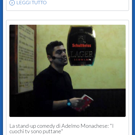
LEGGI TUTTO
La stand-up comedy di Adelmo Monachese: "I
cuochi tv sono puttane"